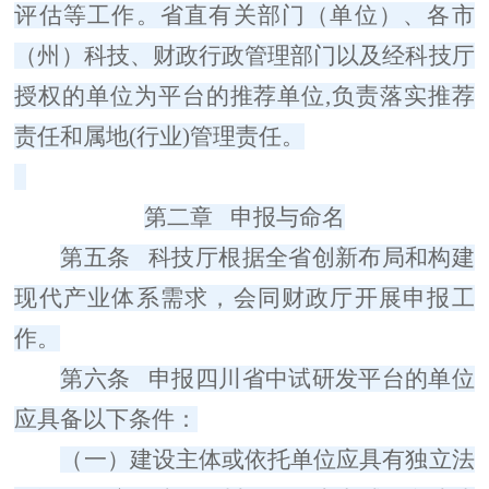
评估等工作。
省
直有关部门
（单位）
、
各
市
（州）
科
技、财政
行政管理部门
以及经科技厅
授权的单位为平台的推荐单位
,
负责落实推荐
责任和属地
(
行业
)
管理责任。
第二章
申报与命名
第五条
科技厅根据全省创新布局和构建
现代产业体系需求，
会同财政厅
开展申报工
作。
第六条
申报四川省中试研发平台的单位
应具备以下条件：
（一）
建设主体或依托单位应具有独立法